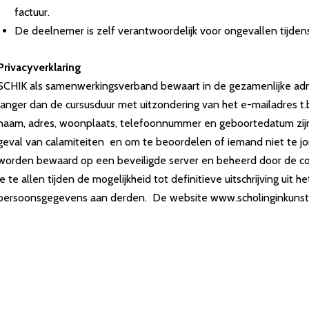
factuur.
De deelnemer is zelf verantwoordelijk voor ongevallen tijdens
Privacyverklaring
SCHIK als samenwerkingsverband bewaart in de gezamenlijke adm
langer dan de cursusduur met uitzondering van het e-mailadres t.b
naam, adres, woonplaats, telefoonnummer en geboortedatum zijn n
geval van calamiteiten en om te beoordelen of iemand niet te jon
worden bewaard op een beveiligde server en beheerd door de co
je te allen tijden de mogelijkheid tot definitieve uitschrijving uit
persoonsgegevens aan derden. De website www.scholinginkunst