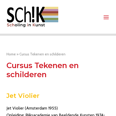
Ga
Home
naar
Menu
de
inhoud
Home
»
Cursus Tekenen en schilderen
Cursus Tekenen en
schilderen
Jet Violier
​Jet Violier (Amsterdam 1955)
Opleiding: Rijksacademie van Beeldende Kunsten 1974-