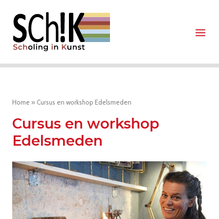
Ga
Home
naar
Menu
de
inhoud
Home
»
Cursus en workshop Edelsmeden
Cursus en workshop
Edelsmeden