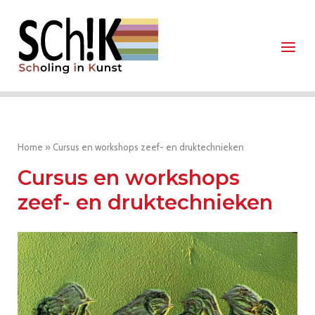
Ga
Home
naar
Menu
de
inhoud
Home
»
Cursus en workshops zeef- en druktechnieken
Cursus en workshops
zeef- en druktechnieken